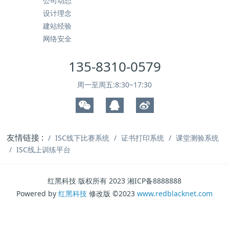
公司动态
设计理念
建站经验
网络安全
135-8310-0579
周一至周五:8:30~17:30
友情链接 :
ISC线下比赛系统
证书打印系统
课堂测验系统
ISC线上训练平台
红黑科技 版权所有 2023 湘ICP备8888888
Powered by
红黑科技
修改版 ©2023
www.redblacknet.com