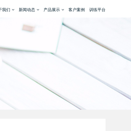
于我们
新闻动态
产品展示
客户案例
训练平台