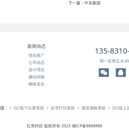
下一篇：
中东集团
新闻动态
135-8310
优化推广
周一至周五:8:30~
公司动态
设计理念
建站经验
网络安全
 :
ISC线下比赛系统
证书打印系统
课堂测验系统
ISC线
红黑科技 版权所有 2023 湘ICP备8888888