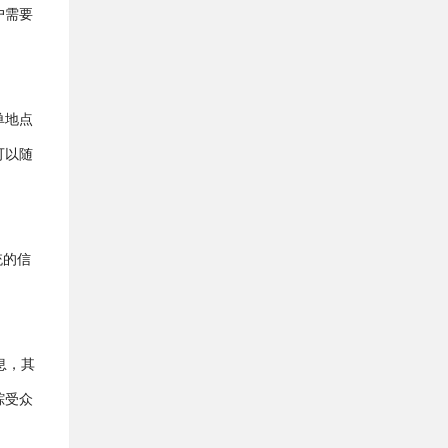
户需要
单地点
可以随
统的信
息，其
踪受众