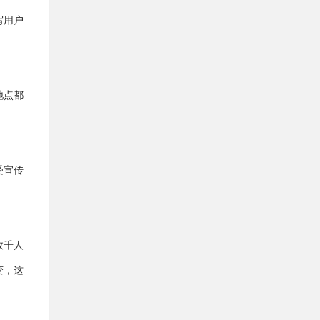
写用户
地点都
受宣传
。
效千人
变，这