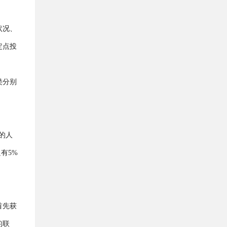
状况、
定点投
类分别
的人
有5%
首先获
的联